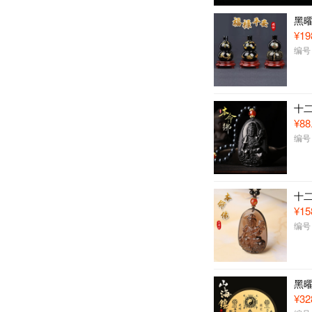
黑
¥19
编号：
十
¥88
编号：
十
¥15
编号：
黑
¥32