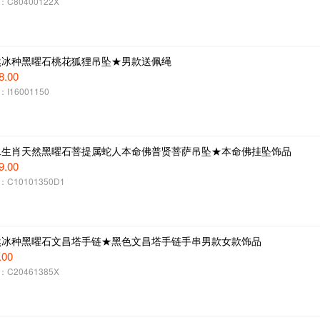
C80400122X
然冰种黑曜石桃花狐狸吊坠★男款送佩绳
8.00
I16001150
二生肖天然黑曜石菩提属蛇人本命佛普贤菩萨吊坠★本命佛挂坠饰品
9.00
C10101350D1
然冰种黑曜石文昌塔手链★黑色文昌塔手链手串男款女款饰品
.00
C20461385X