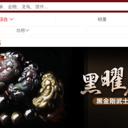
综合
销量
功用
石