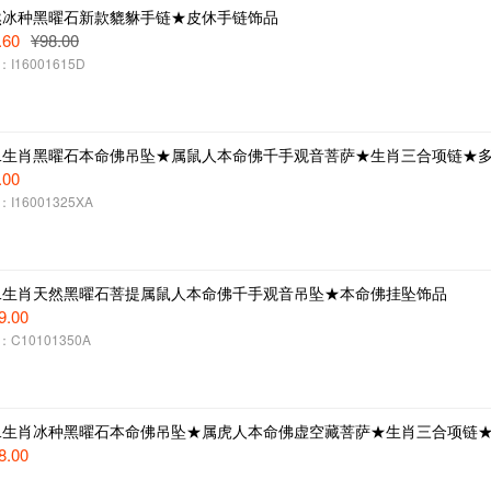
然冰种黑曜石新款貔貅手链★皮休手链饰品
.60
¥98.00
I16001615D
二生肖黑曜石本命佛吊坠★属鼠人本命佛千手观音菩萨★生肖三合项链★多
.00
I16001325XA
二生肖天然黑曜石菩提属鼠人本命佛千手观音吊坠★本命佛挂坠饰品
9.00
C10101350A
二生肖冰种黑曜石本命佛吊坠★属虎人本命佛虚空藏菩萨★生肖三合项链★
8.00
C10102013C