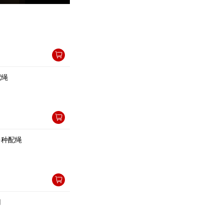
绳
种配绳