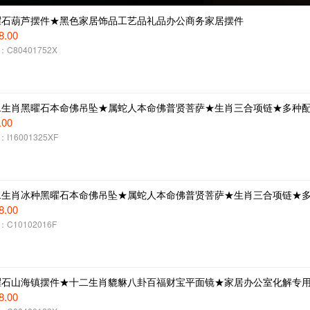
曜石葫芦摆件★黑色家居饰品工艺品礼品办公商务家居摆件
8.00
C80401752X
二生肖黑曜石本命佛吊坠★属蛇人本命佛普贤菩萨★生肖三合项链★多种配
.00
I16001325XF
二生肖冰种黑曜石本命佛吊坠★属蛇人本命佛普贤菩萨★生肖三合项链★多
8.00
C10102016F
曜石山海镇摆件★十二生肖貔貅八卦百福财宝平面镜★家居办公室化解专用
8.00