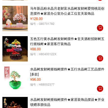
马年新品粉水晶月老财富水晶树发财树爱情桃花创
意摆件★家居办公室办公桌工位玄关装饰品
¥128.00
编号：G80701782
五色五行黄水晶树发财树摆件★玄关酒柜招财树五
行摇钱树★家居客厅装饰品
¥88.00
编号：H80400122X
水晶树发财树摇钱树摆件★五行水晶树工艺品摆件
[多款]
¥96.00
编号：H88002377
水晶树发财树摇钱树摆件★家居装饰品摆设★开业
馈赠亲朋佳品