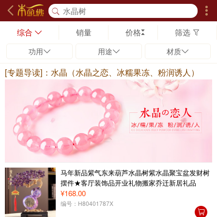
综合
销量
价格
筛选
功用
用途
材质
[专题导读]：水晶（水晶之恋、冰糯果冻、粉润诱人）
马年新品紫气东来葫芦水晶树紫水晶聚宝盆发财树
摆件★客厅装饰品开业礼物搬家乔迁新居礼品
¥168.00
编号：H80401787X