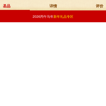
圣品
详情
评价
2026丙午马年
新年礼品专区