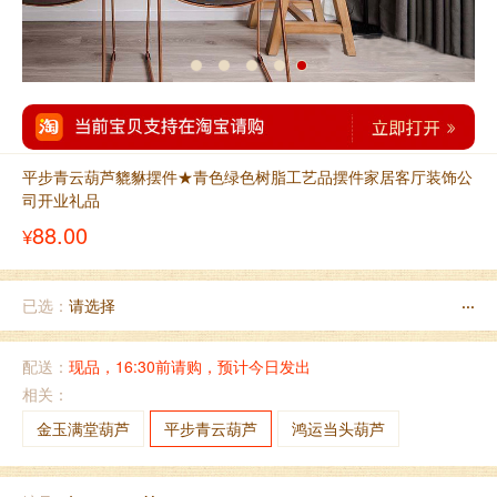
平步青云葫芦貔貅摆件★青色绿色树脂工艺品摆件家居客厅装饰公
司开业礼品
88.00
¥
已选：
请选择
···
配送：
现品，16:30前请购，预计今日发出
相关：
金玉满堂葫芦
平步青云葫芦
鸿运当头葫芦