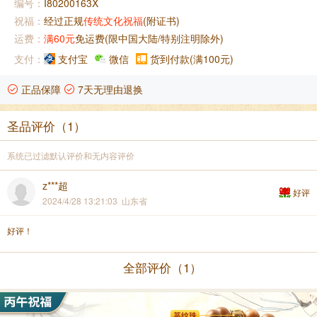
编号：
I80200163X
祝福：
经过正规
传统文化祝福
(附证书)
运费：
满60元
免运费(限中国大陆/特别注明除外)
支付：
支付宝
微信
货到付款(满100元)
正品保障
7天无理由退换
圣品评价（1）
系统已过滤默认评价和无内容评价
z***超
好评
2024/4/28 13:21:03 山东省
好评！
全部评价（1）