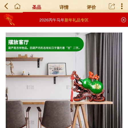
圣品
详情
评价
2026丙午马年
新年礼品专区