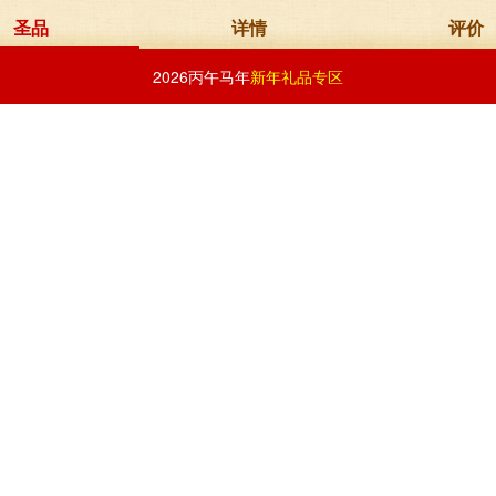
圣品
详情
评价
2026丙午马年
新年礼品专区