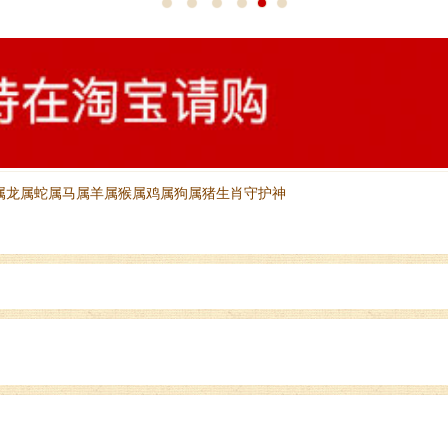
属龙属蛇属马属羊属猴属鸡属狗属猪生肖守护神