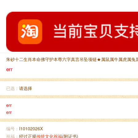
朱砂十二生肖本命佛守护本尊六字真言吊坠项链★属鼠属牛属虎属兔
err
已选：
请选择
err
err
编号：
I10102026X
祝福：
经过正规
传统文化祝福
(附证书)